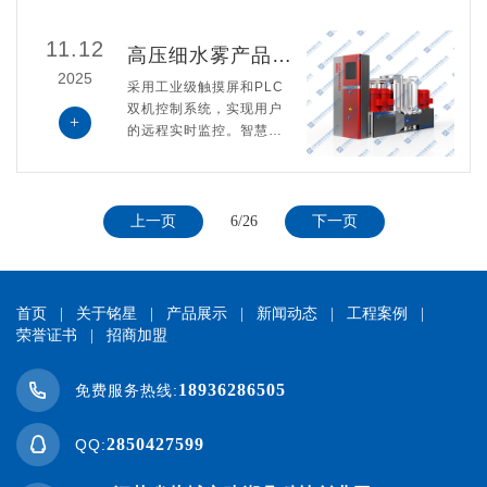
m。
11.12
高压细水雾产品介绍
2025
采用工业级触摸屏和PLC
双机控制系统，实现用户
+
的远程实时监控。智慧消
防设备将信息传输到移动
端或显示器、监视器，保
障火情发生的稳定运行，
系统根据设备运行参数，
上一页
6/26
下一页
对机组进行评估，向用户
提供机组故障分析和维保
意见。
首页
|
关于铭星
|
产品展示
|
新闻动态
|
工程案例
|
荣誉证书
|
招商加盟
18936286505
免费服务热线:
2850427599
QQ: