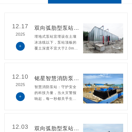
12.17
双向弧肋型泵站冬季时如何做保温措施的
2025
埋地式泵站宜埋设在土壤
冰冻线以下，泵站顶板的
+
覆土深度不宜大于2.0m，
泵房内应有水泵电机、电
气设备散热的通风设施，
宜采用机械通风。泵房的
通风宜按6次/h设计。在环
12.10
铭星智慧消防泵站的优势介绍？
境或气候潮湿条件下，泵
房内应设置除湿设备。
2025
智慧消防泵站：守护安全
的科技力量，当火灾警报
+
响起，每一秒都关乎生
命。铭星智慧消防泵站，
以科技重构安全防线！24
小时云端监控，异常情况0.
1秒预警，让隐患无处遁
12.03
双向弧肋型泵站冬季是如何实现保温的？
形。