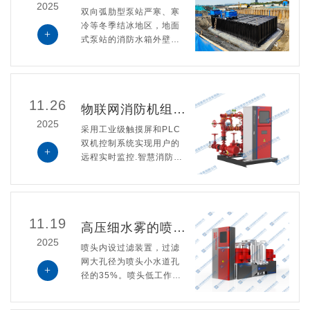
2025
双向弧肋型泵站​严寒、寒
冷等冬季结冰地区，地面
+
式泵站的消防水箱外壁应
有防冻保温措施，埋地式
泵站的消防水箱宜埋设在
土壤冰冻线以下，并结合
气候环境做防冻设计。
11.26
物联网消防机组产品介绍
2025
采用工业级触摸屏和PLC
双机控制系统实现用户的
+
远程实时监控.智慧消防设
备将信息传输到移动端或
显示器、监视器，保障火
情发生的稳定运行。系统
根据设备运行参数，对机
11.19
高压细水雾的喷头特点
组进行评估，向用户提供
机组故障分析和维保意
2025
喷头内设过滤装置，过滤
见。
网大孔径为喷头小水道孔
+
径的35%。喷头低工作压
力为10MPa，雾滴粒径DV
0.99≤100μm,DV0.5≤65μ