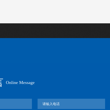
言
Online Message