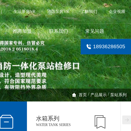
生活泵房VR
消防泵房VR
了解我们
企业视频
招商加盟
联系我们
常见问题
18936286505
/
/
首页
产品展示
泵站系列
水箱系列
WATER TANK SERIES