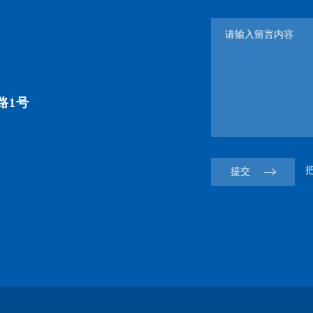
路1号
提交