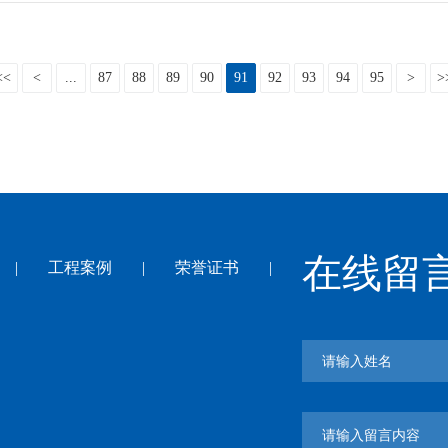
<<
<
...
87
88
89
90
91
92
93
94
95
>
>
在线留
|
工程案例
|
荣誉证书
|