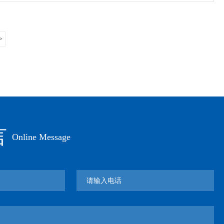
>
言
Online Message