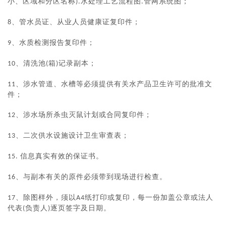
小、区域和分区名称
水处理工艺流程图
管网系统图；
).
.
管水员证、从业人员健康证复印件；
8、
水质检测报告复印件；
9、
清洗池
箱
记录副本；
10、
(
)
涉水管道、水槽等必须提供有关水产品卫生许可的批准文
11、
件；
涉水场所杀虫灭鼠计划或合同复印件；
12、
二次供水设施设计卫生审查表；
13、
信息真实有效的保证书。
15. 
与副本有关的原件必须带到现场进行检查。
16、
、除图样外，须以
纸打印或复印，每一份加盖公章或法人
17
A4
代表
负责人
逐页签字及日期。
(
)