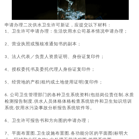
申请办理二次供水卫生许可新证，应提交以下材料：
卫生许可申请办理：生活饮用水公司基本情况申请办理；
1、
营业执照或预核准通知书的副本；
2、
法人代表／负责人资质证明、身份证复印件；
3、
授权委托书及委托代理人身份证复印件；
4、
经营地的产权
租约或土地使用证明
复印件；
5、
(
)
公司卫生管理部门的各种卫生系统资料
包括岗位责任制
水质
6. 
(
.
检测报告制度
供水人员体格体格检查系统软件和卫生知识培训
.
系统
饮用水污染事故分析报告系统软件等。
.
卫生许可报告书和方向图的申请办理；
6、
平面布置图
卫生设施布置图
各功能分区的平面图
标明大
7、
.
.
(