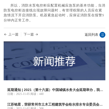
所以，消防水泵电控柜应配置机械应急泵的基本功能，当消
防泵电控柜连接线出现故障问题时，有管理权限的人员应在紧
急情况下开启消防泵。机器紧急起动时，应保证消防泵在报警
5
分钟内正常工作。
上一篇
下一篇
返回列表
延期通知 | 2021（第十六届）中国城镇水务大会延期举办，我们
十二月南京再相聚！
日期：2021-11-05 阅读：440
江苏铭星，荣获常州市土木工程建筑学会给水排水专业委员会佳
合作伙伴！
日期：2021-11-02 阅读：508